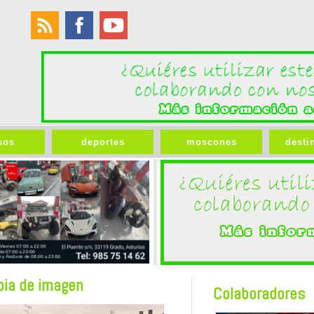
sos
deportes
moscones
desti
bia de imagen
Colaboradores