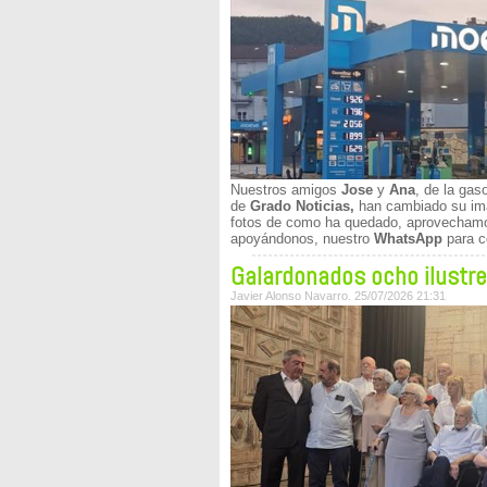
Nuestros amigos
Jose
y
Ana
, de la gas
de
Grado Noticias,
han cambiado su ima
fotos de como ha quedado, aprovechamos
apoyándonos, nuestro
WhatsApp
para c
Galardonados ocho ilustr
Javier Alonso Navarro. 25/07/2026 21:31