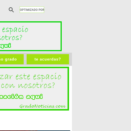
no grado
te acuerdas?