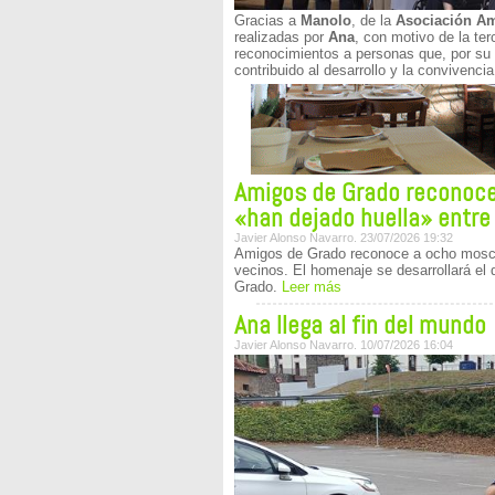
Gracias a
Manolo
, de la
Asociación A
realizadas por
Ana
, con motivo de la te
reconocimientos a personas que, por su t
contribuido al desarrollo y la convivenci
Amigos de Grado reconoc
«han dejado huella» entre
Javier Alonso Navarro. 23/07/2026 19:32
Amigos de Grado reconoce a ocho mos
vecinos. El homenaje se desarrollará el d
Grado.
Leer más
Ana llega al fin del mundo
Javier Alonso Navarro. 10/07/2026 16:04