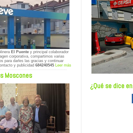
olinera
El Puente
y principal colaborador
gen corporativa, compartimos varias
 para darles las gracias y continuar
ontacto y publicidad
684240545
Leer más
es Moscones
¿Qué se dice en.