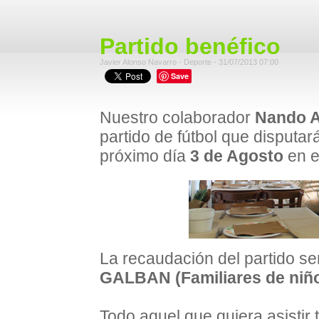
Partido benéfico
Javier Alonso Navarro - Deporte - 31/07/2013 07:00
Save
Nuestro colaborador
Nando A
partido de fútbol que disputar
próximo día
3 de Agosto
en e
La recaudación del partido se
GALBAN (Familiares de niño
Todo aquel que quiera asistir 