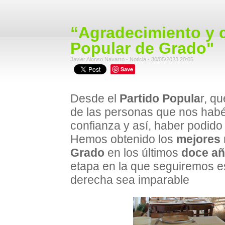
“Agradecimiento y 
Popular de Grado"
Javier Alonso Navarro - Noticia - 30/05/2023 20:05
Save
Desde el
Partido Popula
r, q
de las personas que nos habé
confianza y así, haber podido
Hemos obtenido los
mejores 
Grado
en los últimos
doce a
etapa en la que seguiremos e
derecha sea imparable