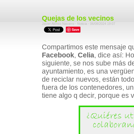
Quejas de los vecinos
Javier Alonso Navarro - Noticia - 06/08/2024 19:07
Save
Compartimos este mensaje qu
Facebook
,
Celia
, dice así: H
siguiente, se nos sube más del
ayuntamiento, es una vergüe
de reciclar nuevos, están tod
fuera de los contenedores, un
tiene algo q decir, porque es