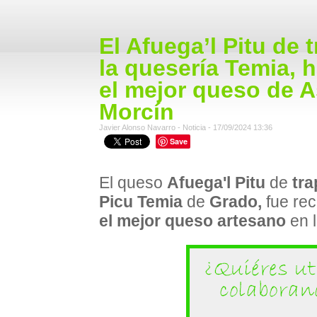
El Afuega’l Pitu de 
la quesería Temia, 
el mejor queso de As
Morcín
Javier Alonso Navarro - Noticia - 17/09/2024 13:36
Save
El queso
Afuega'l Pitu
de
tra
Picu Temia
de
Grado,
fue re
el mejor queso artesano
en 