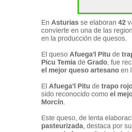
En
Asturias
se elaboran
42
v
convierte en una de las regi
en la producción de quesos.
El queso
Afuega'l Pitu
de
tra
Picu Temia
de
Grado
, fue r
el mejor queso artesano
en l
El
Afuega’l Pitu
de
trapo roj
sido reconocido como
el mej
Morcín
.
Este queso, de lenta elabora
pasteurizada
, destaca por s