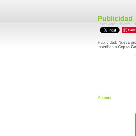
Publicidad
Javier Alonso Navarro - N
Save
Publicidad: Nueva p
inscriban a
Cepsa G
Anterior