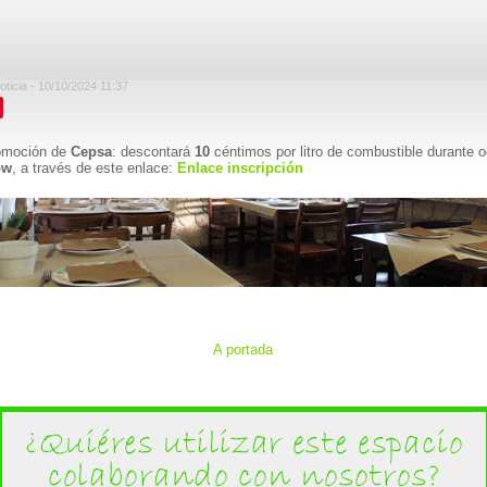
oticia - 10/10/2024 11:37
romoción de
Cepsa
: descontará
10
céntimos por litro de combustible durante 
ow
, a través de este enlace:
Enlace inscripción
A portada