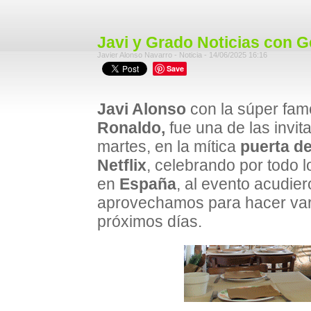
Javi y Grado Noticias con 
Javier Alonso Navarro - Noticia - 14/06/2025 16:16
Save
Javi Alonso
con la súper fa
Ronaldo,
fue una de las invit
martes, en la mítica
puerta de
Netflix
, celebrando por todo l
en
España
, al evento acudi
aprovechamos para hacer vari
próximos días.