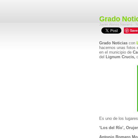
Grado Notic
Javier Alonso Navarro - N
Save
Grado Noticias
con
hacernos unas fotos 
en el municipio de
Ca
del
Lignum Crucis,
q
Es uno de los lugares
‘Los del Río’, Oruj
Antonio Romero Mon