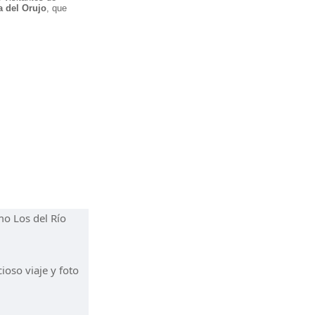
a del Orujo
, que
o Los del Río
ioso viaje y foto