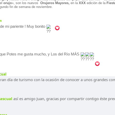
el
orujo
», son los nuevos
Orujeros Mayores,
en la
XXX
edición de la
Fiest
egundo fin de semana de noviembre.
n
 de mi pariente ! Muy bonito
que Potes me gusta mucho, y Los del Río MÁS
cual
an día de turismo con la ocasión de conocer a unos grandes com
Pascual
así es amigo Juan, gracias por compartir contigo éste prec