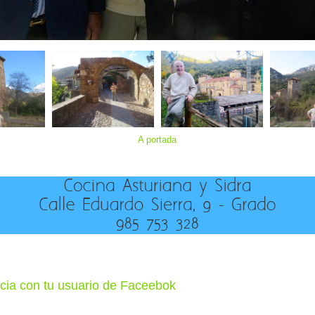
A portada
cia con tu usuario de Faceebok