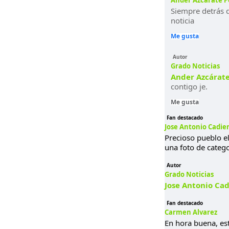
Ander Azcárate P
Siempre detrás d
noticia
Me gusta
Autor
Grado Noticias
Ander Azcárat
contigo je.
Me gusta
Fan destacado
Jose Antonio Cadie
Precioso pueblo el
una foto de catego
Autor
Grado Noticias
Jose Antonio Ca
Fan destacado
Carmen Alvarez
En hora buena, es