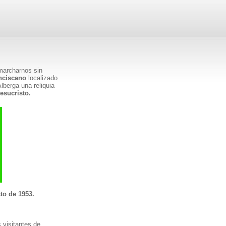
marcharnos sin
nciscano
localizado
lberga una reliquia
esucristo.
to de 1953.
 visitantes de