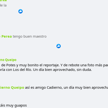
erea
e la
e Perea
tengo buen maestro
rno Queipo
 de Potes y muy bonito el reportaje. Y de rebote una foto más par
ría con Los del Río. Un día bien aprovechado, sin duda.
dierno Queipo
así es amigo Cadierno, un día muy bien aprovecha
táis muy guapos