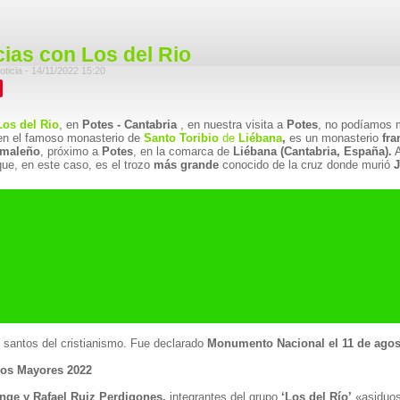
ias con Los del Rio
oticia - 14/11/2022 15:20
Los del Rio
, en
Potes - Cantabria
, en nuestra visita a
Potes
, no podíamos 
en el famoso monasterio de
Santo Toribio
de
Liébana
,
es un monasterio
fra
maleño
, próximo a
Potes
, en la comarca de
Liébana (Cantabria, España).
A
ue, en este caso, es el trozo
más grande
conocido de la cruz donde murió
J
 santos del cristianismo. Fue declarado
Monumento Nacional el 11 de agos
eros Mayores 2022
ge y Rafael Ruiz Perdigones,
integrantes del grupo
‘Los del Río’
«asiduos