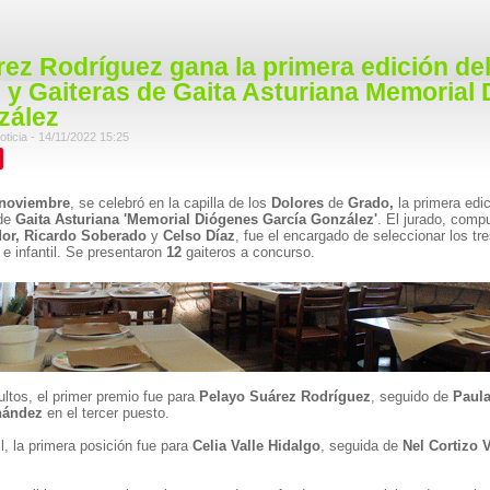
rez Rodríguez gana la primera edición d
 y Gaiteras de Gaita Asturiana Memorial
zález
oticia - 14/11/2022 15:25
noviembre
, se celebró en la capilla de los
Dolores
de
Grado,
la primera edi
de
Gaita Asturiana 'Memorial Diógenes García González'
. El jurado, comp
edor, Ricardo Soberado
y
Celso Díaz
, fue el encargado de seleccionar los tr
 e infantil. Se presentaron
12
gaiteros a concurso.
ultos, el primer premio fue para
Pelayo Suárez Rodríguez
, seguido de
Paula
nández
en el tercer puesto.
il, la primera posición fue para
Celia Valle Hidalgo
, seguida de
Nel Cortizo 