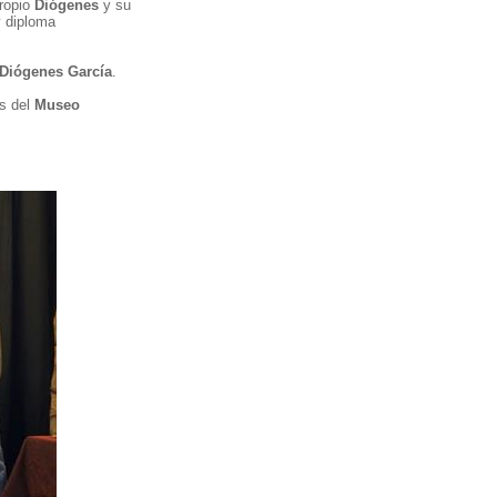
propio
Diógenes
y su
y diploma
Diógenes García
.
és del
Museo