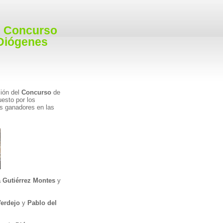
el Concurso
 Diógenes
ción del
Concurso
de
uesto por los
es ganadores en las
 Gutiérrez Montes
y
Verdejo
y
Pablo del