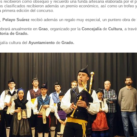
es recibieron como obsequio y recuerdo una funda artesana elaborada por el 
ros clasificados recibieron además un premio económico, así como un trofeo 
a primera edición del concurso.
,
Pelayo Suárez
recibió además un regalo muy especial, un puntero obra de
ebrará anualmente en
Grao
, organizado por la
Concejalía
de
Cultura
, a trav
toria de Grado.
alía cultura del
Ayuntamiento
de
Grado.