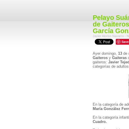
Pelayo Suá
de Gaiteros
García Gon
Javier Alonso Navarro - N
Save
Ayer domingo,
13
de
Gaiteros
y
Gaiteras
gaiteros:
Javier Tej
categorías de adultos
En la categoría de ad
María González Fer
En la categoría infant
Cuadro.